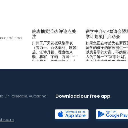
腕表抽奖活动 评论点关
留学中介VIP邀请会暨
注
学计划项目启动会
s asd3 sad
广州工厂天花板级别手表
如果您正在考虑为在新西
（劳力士、百达翡丽、欧米
留学的孩子的家长提供一
茄、江诗丹顿、理查德米
以房养学的方案，不妨更
勒、积家、宇珀、万国⋯⋯
入的了解一下“富学计划”
应有尽有，价格优势！）十
为了让大家能够更详细的
年老店，做好口碑是本店宗
解“富学计划”，我们将在8
旨，支持平台交易，货到付
月14日举办一次针对留学
款，拒绝一眼假地摊货！有
介的专场项目推荐会。我
兴趣加入微iwc55668 点
希望可以通过专业的
击评论区抽奖 送阿玛尼满
Agency，将“富学计划”的
天星一个
优势介绍给需要的客户，
助到无法亲自来到现场的
Download our free app
llo Dr, Rosedale, Auckland
户群体。 我们将在会场准
备好饮料和小食，与会的
学中介机构可以通过这次
目推荐会得到“富学计划”
详尽介绍，与我们的华语
h.co.nz
售面对面沟通任何您想要
解的问题。 请感兴趣的朋