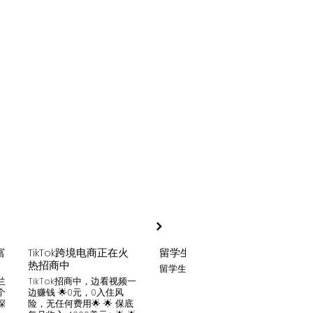
富
TikTok跨境电商正在火
留学生贷款
月入
热招商中
留学生贷款专业平台
Tik
家可
兰
TikTok招商中，边看视频一
只要你
个
边赚钱 🌟0元，0入住风
开启
深
险，无任何费用🌟 🌟 保底