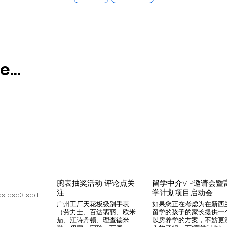
...
腕表抽奖活动 评论点关
留学中介VIP邀请会暨
注
学计划项目启动会
s asd3 sad
广州工厂天花板级别手表
如果您正在考虑为在新西
（劳力士、百达翡丽、欧米
留学的孩子的家长提供一
茄、江诗丹顿、理查德米
以房养学的方案，不妨更