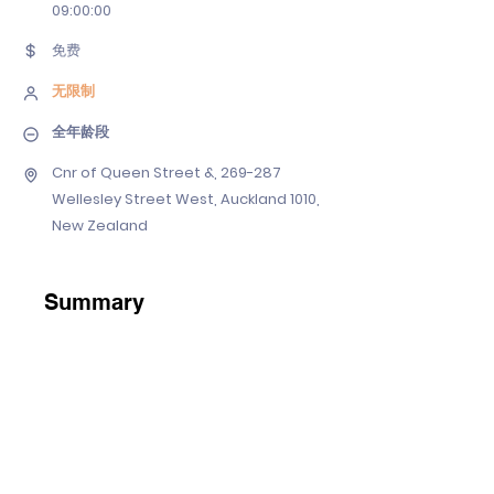
09
:00:00
免费
无限制
全年龄段
Cnr of Queen Street &, 269-287
Wellesley Street West, Auckland 1010,
New Zealand
Summary