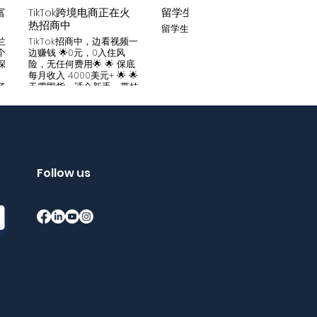
富
TikTok跨境电商正在火
留学生贷款
月入
热招商中
留学生贷款专业平台
Tik
家可
兰
TikTok招商中，边看视频一
只要你
个
边赚钱 🌟0元，0入住风
开启
深
险，无任何费用🌟 🌟 保底
刷视
。
每月收入 4000美元+ 🌟 🌟
两不
了
无需囤货，适合新手，带娃
份稳定
妈妈🌟 🌟对接数万家厂
风险
中
商，有来自世界各地的服
🌟 
们
装、百货、化妆品等🌟 🌟
免费
海量产品免费上架 🌟 免费
架，
入驻，30亿TikTok用户为
件起發
帮
您保驾护航，免费为您精准
飾，
客
提供足够客源🌟 如需咨询
Follow us
🌟 
请看留言或主页微信：
妈，
留
gqewdss07 WhatsApp
等，无
项
账号：+818025346770
20亿
的
护航
销
够客源
了
加我
Bin
Wha
在
+852
勿扰
Tik
Tik