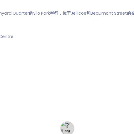
uarter的Silo Park举行，位于Jellicoe和Beaumont Street
 Centre