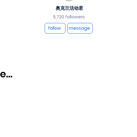
奥克兰活动君
5,720 followers
follow
message
...