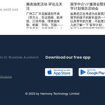
腕表抽奖活动 评论点关
留学中介VIP邀请会暨
注
学计划项目启动会
s asd3 sad
广州工厂天花板级别手表
如果您正在考虑为在新西
（劳力士、百达翡丽、欧米
留学的孩子的家长提供一
茄、江诗丹顿、理查德米
以房养学的方案，不妨更
勒、积家、宇珀、万国⋯⋯
入的了解一下“富学计划”
应有尽有，价格优势！）十
为了让大家能够更详细的
年老店，做好口碑是本店宗
解“富学计划”，我们将在8
旨，支持平台交易，货到付
月14日举办一次针对留学
款，拒绝一眼假地摊货！有
介的专场项目推荐会。我
兴趣加入微iwc55668 点
希望可以通过专业的
击评论区抽奖 送阿玛尼满
Agency，将“富学计划”的
天星一个
优势介绍给需要的客户，
助到无法亲自来到现场的
Download our free app
llo Dr, Rosedale, Auckland
户群体。 我们将在会场准
备好饮料和小食，与会的
学中介机构可以通过这次
目推荐会得到“富学计划”
详尽介绍，与我们的华语
h.co.nz
售面对面沟通任何您想要
解的问题。 请感兴趣的朋
友尽快与海报中的联系人
Lisa取得联络报名。我们
现场恭候您的光临！
© 2023 by Harmony Technology Limited