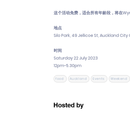
这个活动免费，适合所有年龄段，将在Wynyard Q
地点
Silo Park, 49 Jellicoe St, Auckland City
时间
Saturday 22 July 2023
12pm-5.30pm
food
Auckland
Events
Weekend
Hosted by