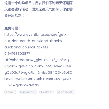
这是一个冬季项目，所以我们不论晴天还是雨
天都会进行活动，因为无论天气如何，你都需
要外出活动！
免费订票：
https://www.eventbrite.co.nz/e/get-
out-ride-south-auckland-thanks-
auckland-council-tickets-
619419830387?
aff=ehometext&_gl=1*1iel83j*_up*MQ..
&gclid=CjwKCAjw44mlBhAQEiwAqP3eV
gQsD3qPJwgiaFbi_2mlsJG84Q2Nc5oEO
EoVHREwdG2Cc0VO5bTtvBoCU2QQAvD
_BwE&gclsrc=aw.ds
food
Auckland
Events
Weekend