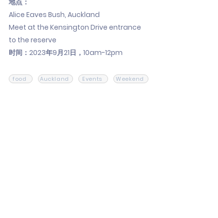
地点：
Alice Eaves Bush, Auckland
Meet at the Kensington Drive entrance
to the reserve
时间：2023年9月21日，10am-12pm
food
Auckland
Events
Weekend