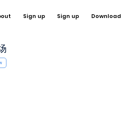
bout
Sign up
Sign up
Download
场
w