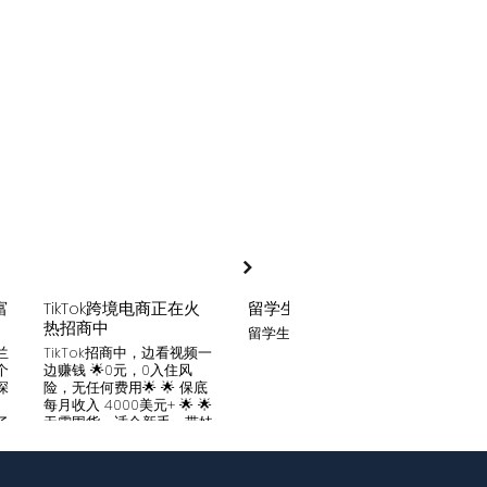
富
TikTok跨境电商正在火
留学生贷款
月入
热招商中
留学生贷款专业平台
Tik
家可
兰
TikTok招商中，边看视频一
只要你
个
边赚钱 🌟0元，0入住风
开启
深
险，无任何费用🌟 🌟 保底
刷视
。
每月收入 4000美元+ 🌟 🌟
两不
了
无需囤货，适合新手，带娃
份稳定
妈妈🌟 🌟对接数万家厂
风险
中
商，有来自世界各地的服
🌟 
们
装、百货、化妆品等🌟 🌟