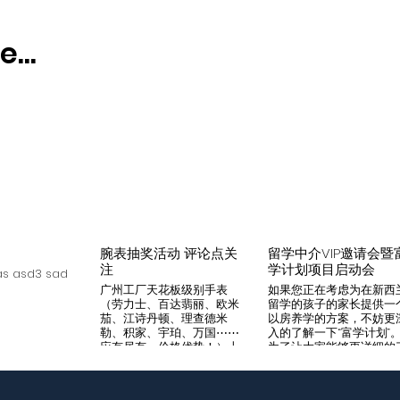
...
腕表抽奖活动 评论点关
留学中介VIP邀请会暨
注
学计划项目启动会
s asd3 sad
广州工厂天花板级别手表
如果您正在考虑为在新西
（劳力士、百达翡丽、欧米
留学的孩子的家长提供一
茄、江诗丹顿、理查德米
以房养学的方案，不妨更
勒、积家、宇珀、万国⋯⋯
入的了解一下“富学计划”
应有尽有，价格优势！）十
为了让大家能够更详细的
年老店，做好口碑是本店宗
解“富学计划”，我们将在8
旨，支持平台交易，货到付
月14日举办一次针对留学
款，拒绝一眼假地摊货！有
介的专场项目推荐会。我