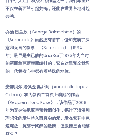
目中引人注目和持久的作品之一，我们希望它
不仅在新西兰引起共鸣，还能在世界各地引起
共鸣。
乔治·巴兰欣（George Balanchine）的
《Serenade》虽然没有情节，但却充满了深
意和无言的叙事。《Serenade》（1934
年）最早是由已故的Una Kai于1975年为当时
的新西兰芭蕾舞团编排的，它在这里和全世界
的一代舞者心中都有着特殊的地位。
安娜贝尔·洛佩兹·奥乔阿（Annabelle Lopez
Ochoa）将为新西兰首次上演她的作品
《Requiem for a Rose》，该作品于2009
年为宾夕法尼亚芭蕾舞团创作，探讨了浪漫和
理想化的爱与持久而真实的爱。爱在繁花中急
速绽放，沉醉于陶醉的激情，但激情是否能够
持久？