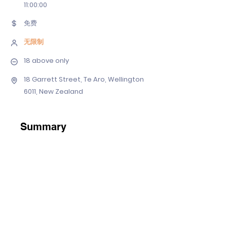
11
:00:00
免费
无限制
18 above only
18 Garrett Street, Te Aro, Wellington
6011, New Zealand
Summary