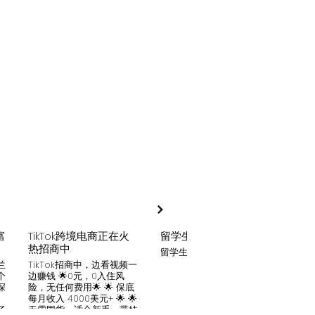
富
TikTok跨境电商正在火
留学生贷款
月入
热招商中
留学生贷款专业平台
Tik
家可
兰
TikTok招商中，边看视频一
只要你
个
边赚钱 🌟0元，0入住风
开启
深
险，无任何费用🌟 🌟 保底
刷视
。
每月收入 4000美元+ 🌟 🌟
两不
了
无需囤货，适合新手，带娃