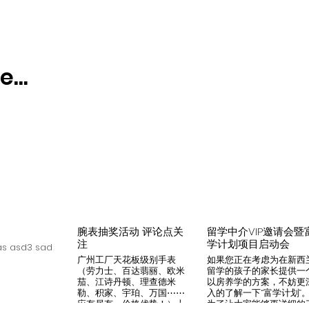
...
腕表抽奖活动 评论点关
留学中介VIP邀请会暨
注
学计划项目启动会
s asd3 sad
广州工厂天花板级别手表
如果您正在考虑为在新西
（劳力士、百达翡丽、欧米
留学的孩子的家长提供一
茄、江诗丹顿、理查德米
以房养学的方案，不妨更
勒、积家、宇珀、万国⋯⋯
入的了解一下“富学计划”
应有尽有，价格优势！）十
为了让大家能够更详细的