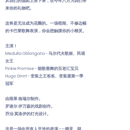
从我们的烟囱上滑下来，在今年八月为我们带
来你的礼物吧。
这将是无法成为花圈的。一场喧闹、不修边幅
的卡巴莱歌舞表演，你会想触摸你的小精灵。
主演！
Medulla Oblongata - 马尔代夫歌姬、民谣
女王
Pinkie Promise - 能歌善舞的百老汇宝贝
Hugo Grrrrl - 变装之王爸爸、变装屋第一季
冠军
由雨果·格瑞尔制作。
罗谢尔·伊万森的戏剧创作。
乔治·莫洛伊的灯光设计。
这是一场向所有人开放的表演——精灵、驯