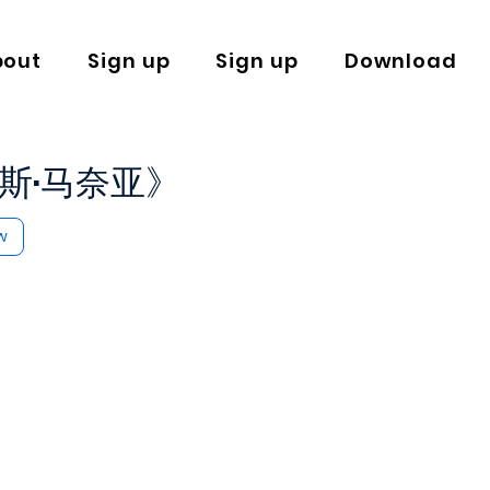
bout
Sign up
Sign up
Download
斯·马奈亚》
w