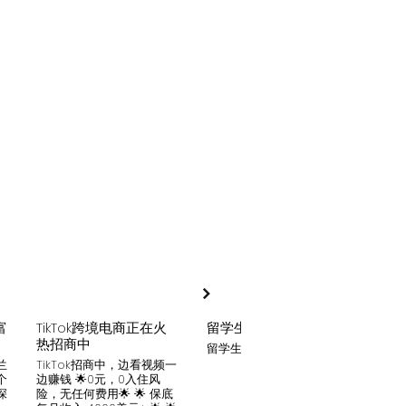
富
TikTok跨境电商正在火
留学生贷款
月入
热招商中
留学生贷款专业平台
Tik
家可
兰
TikTok招商中，边看视频一
只要你
个
边赚钱 🌟0元，0入住风
开启
深
险，无任何费用🌟 🌟 保底