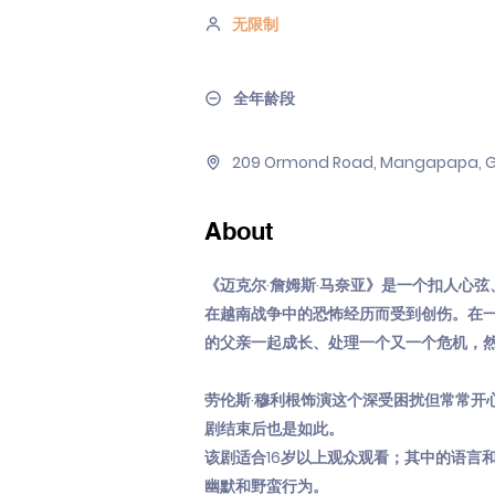
无限制
全年龄段
209 Ormond Road, Mangapapa, Gi
About
《迈克尔·詹姆斯·马奈亚》是一个扣人心
在越南战争中的恐怖经历而受到创伤。在
的父亲一起成长、处理一个又一个危机，
劳伦斯·穆利根饰演这个深受困扰但常常开
剧结束后也是如此。
该剧适合16岁以上观众观看；其中的语言
幽默和野蛮行为。