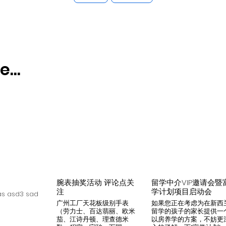
...
腕表抽奖活动 评论点关
留学中介VIP邀请会暨
注
学计划项目启动会
s asd3 sad
广州工厂天花板级别手表
如果您正在考虑为在新西
（劳力士、百达翡丽、欧米
留学的孩子的家长提供一
茄、江诗丹顿、理查德米
以房养学的方案，不妨更