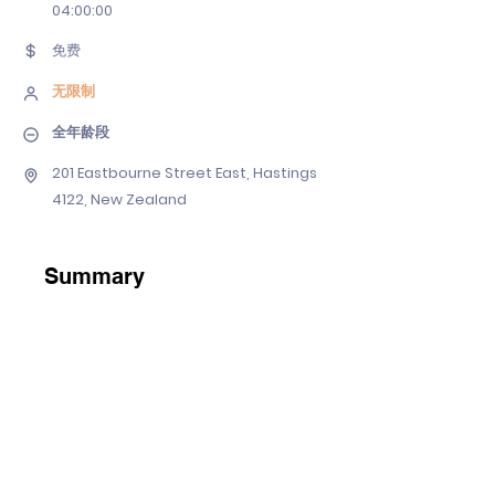
04
:00:00
免费
无限制
全年龄段
201 Eastbourne Street East, Hastings
4122, New Zealand
Summary