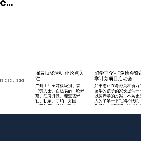
...
腕表抽奖活动 评论点关
留学中介VIP邀请会暨
注
学计划项目启动会
s asd3 sad
广州工厂天花板级别手表
如果您正在考虑为在新西
（劳力士、百达翡丽、欧米
留学的孩子的家长提供一
茄、江诗丹顿、理查德米
以房养学的方案，不妨更
勒、积家、宇珀、万国⋯⋯
入的了解一下“富学计划”
应有尽有，价格优势！）十
为了让大家能够更详细的
年老店，做好口碑是本店宗
解“富学计划”，我们将在8
旨，支持平台交易，货到付
月14日举办一次针对留学
款，拒绝一眼假地摊货！有
介的专场项目推荐会。我
兴趣加入微iwc55668 点
希望可以通过专业的
击评论区抽奖 送阿玛尼满
Agency，将“富学计划”的
天星一个
优势介绍给需要的客户，