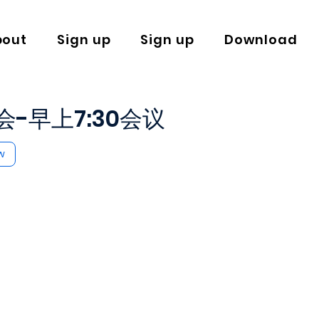
bout
Sign up
Sign up
Download
-早上7:30会议
w