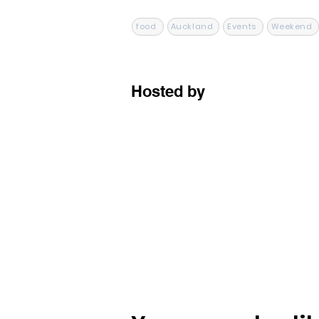
food
Auckland
Events
Weekend
Hosted by