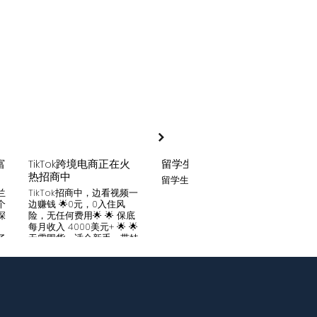
富
TikTok跨境电商正在火
留学生贷款
月入
热招商中
留学生贷款专业平台
Tik
家可
兰
TikTok招商中，边看视频一
只要你
个
边赚钱 🌟0元，0入住风
开启
深
险，无任何费用🌟 🌟 保底
刷视
。
每月收入 4000美元+ 🌟 🌟
两不
了
无需囤货，适合新手，带娃
份稳定
妈妈🌟 🌟对接数万家厂
风险
中
商，有来自世界各地的服
🌟 
们
装、百货、化妆品等🌟 🌟
免费
海量产品免费上架 🌟 免费
架，
入驻，30亿TikTok用户为
件起發
帮
您保驾护航，免费为您精准
飾，