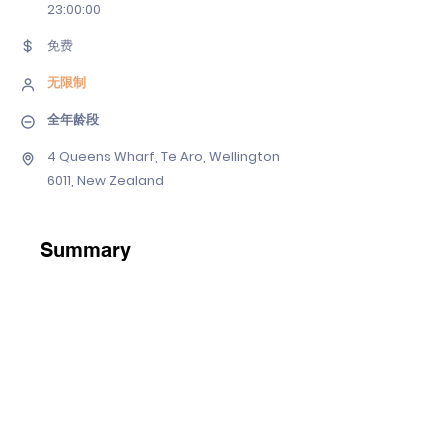
23
:00:00
免费
无限制
全年龄段
4 Queens Wharf, Te Aro, Wellington
6011, New Zealand
Summary