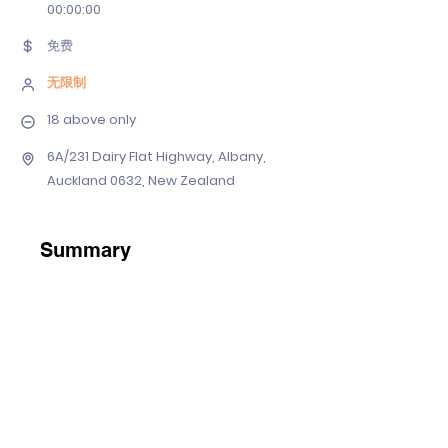
00
:00:00
免费
无限制
18 above only
6A/231 Dairy Flat Highway, Albany,
Auckland 0632, New Zealand
Summary