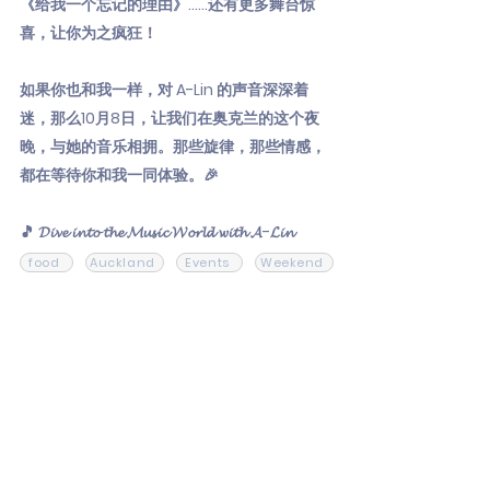
《给我一个忘记的理由》……还有更多舞台惊
喜，让你为之疯狂！
如果你也和我一样，对 A-Lin 的声音深深着
迷，那么10月8日，让我们在奥克兰的这个夜
晚，与她的音乐相拥。那些旋律，那些情感，
都在等待你和我一同体验。🎉
🎵 𝓓𝓲𝓿𝓮 𝓲𝓷𝓽𝓸 𝓽𝓱𝓮 𝓜𝓾𝓼𝓲𝓬 𝓦𝓸𝓻𝓵𝓭 𝔀𝓲𝓽𝓱 𝓐-𝓛𝓲𝓷
food
Auckland
Events
Weekend