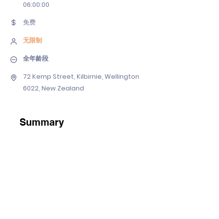
06
:00:00
免费
无限制
全年龄段
72 Kemp Street, Kilbirnie, Wellington
6022, New Zealand
Summary