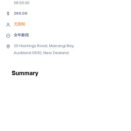
06
:00:00
260.00
无限制
全年龄段
20 Hastings Road, Mairangi Bay,
Auckland 0630, New Zealand
Summary