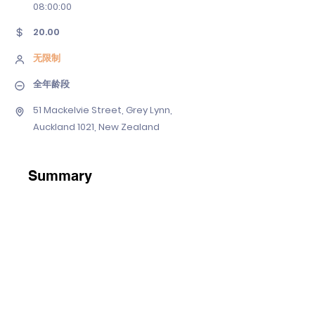
08
:00:00
20.00
无限制
全年龄段
51 Mackelvie Street, Grey Lynn,
Auckland 1021, New Zealand
Summary