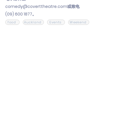
comedy@coverttheatre.com
或致电
(09)
600 1877
。
food
Auckland
Events
Weekend