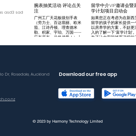
腕表抽奖活动 评论点关
留学中介VIP邀请会暨
注
学计划项目启动会
s asd3 sad
广州工厂天花板级别手表
如果您正在考虑为在新西
（劳力士、百达翡丽、欧米
留学的孩子的家长提供一
茄、江诗丹顿、理查德米
以房养学的方案，不妨更
勒、积家、宇珀、万国⋯⋯
入的了解一下“富学计划”
应有尽有，价格优势！）十
为了让大家能够更详细的
年老店，做好口碑是本店宗
解“富学计划”，我们将在8
旨，支持平台交易，货到付
月14日举办一次针对留学
款，拒绝一眼假地摊货！有
介的专场项目推荐会。我
兴趣加入微iwc55668 点
希望可以通过专业的
击评论区抽奖 送阿玛尼满
Agency，将“富学计划”的
天星一个
优势介绍给需要的客户，
助到无法亲自来到现场的
Download our free app
llo Dr, Rosedale, Auckland
户群体。 我们将在会场准
备好饮料和小食，与会的
学中介机构可以通过这次
目推荐会得到“富学计划”
详尽介绍，与我们的华语
h.co.nz
售面对面沟通任何您想要
解的问题。 请感兴趣的朋
友尽快与海报中的联系人
Lisa取得联络报名。我们
现场恭候您的光临！
© 2023 by Harmony Technology Limited