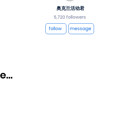
奥克兰活动君
5,720 followers
follow
message
...