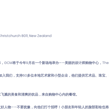
hristchurch 8011, New Zealand
GCM将于今年9月在一个新场地举办——美丽的设计师购物中心，The C
天！加入我们，支持60多位本地艺术家和小型企业，他们提供艺术品、珠宝
水飞溅的美食和清爽的饮品，来自购物中心内的餐馆。
友好人物——不要犹豫，向他们打个招呼！小朋友和年轻人的脸部彩绘也将