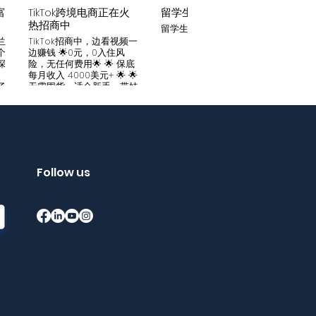
富
TikTok跨境电商正在火
留学生贷款
月入
热招商中
留学生贷款专业平台
Tik
家可
兰
TikTok招商中，边看视频一
只要你
个
边赚钱 🌟0元，0入住风
开启
深
险，无任何费用🌟 🌟 保底
刷视
。
每月收入 4000美元+ 🌟 🌟
两不
了
无需囤货，适合新手，带娃
份稳定
妈妈🌟 🌟对接数万家厂
风险
中
商，有来自世界各地的服
🌟 
们
装、百货、化妆品等🌟 🌟
免费
海量产品免费上架 🌟 免费
架，
入驻，30亿TikTok用户为
件起發
帮
您保驾护航，免费为您精准
飾，
客
提供足够客源🌟 如需咨询
Follow us
🌟 
请看留言或主页微信：
妈，
留
gqewdss07 WhatsApp
等，无
项
账号：+818025346770
20亿
的
护航
销
够客源
了
加我
Bin
Wha
在
+852
勿扰
Tik
Tik