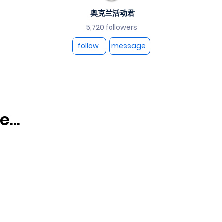
奥克兰活动君
5,720 followers
follow
message
...