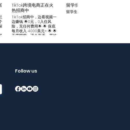
富
TikTok跨境电商正在火
留学生贷款
月入
热招商中
留学生贷款专业平台
Tik
家可
兰
TikTok招商中，边看视频一
只要你
个
边赚钱 🌟0元，0入住风
开启
深
险，无任何费用🌟 🌟 保底
刷视
。
每月收入 4000美元+ 🌟 🌟
两不
了
无需囤货，适合新手，带娃
份稳定
妈妈🌟 🌟对接数万家厂
风险
中
商，有来自世界各地的服
🌟 
们
装、百货、化妆品等🌟 🌟
免费
海量产品免费上架 🌟 免费
架，
入驻，30亿TikTok用户为
件起發
帮
您保驾护航，免费为您精准
飾，
客
提供足够客源🌟 如需咨询
Follow us
🌟 
请看留言或主页微信：
妈，
留
gqewdss07 WhatsApp
等，无
项
账号：+818025346770
20亿
的
护航
销
够客源
了
加我
Bin
Wha
在
+852
勿扰
Tik
Tik