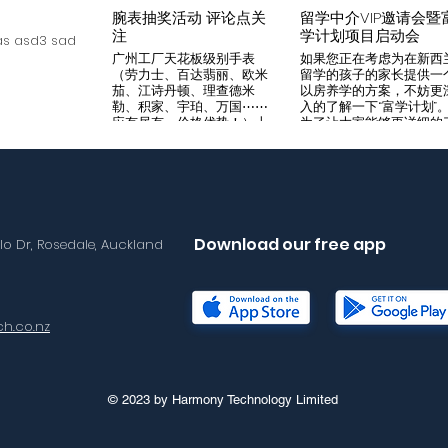
腕表抽奖活动 评论点关
留学中介VIP邀请会暨
注
学计划项目启动会
s asd3 sad
广州工厂天花板级别手表
如果您正在考虑为在新西
（劳力士、百达翡丽、欧米
留学的孩子的家长提供一
茄、江诗丹顿、理查德米
以房养学的方案，不妨更
勒、积家、宇珀、万国⋯⋯
入的了解一下“富学计划”
应有尽有，价格优势！）十
为了让大家能够更详细的
年老店，做好口碑是本店宗
解“富学计划”，我们将在8
旨，支持平台交易，货到付
月14日举办一次针对留学
款，拒绝一眼假地摊货！有
介的专场项目推荐会。我
兴趣加入微iwc55668 点
希望可以通过专业的
击评论区抽奖 送阿玛尼满
Agency，将“富学计划”的
天星一个
优势介绍给需要的客户，
助到无法亲自来到现场的
Download our free app
llo Dr, Rosedale, Auckland
户群体。 我们将在会场准
备好饮料和小食，与会的
学中介机构可以通过这次
目推荐会得到“富学计划”
详尽介绍，与我们的华语
h.co.nz
售面对面沟通任何您想要
解的问题。 请感兴趣的朋
友尽快与海报中的联系人
Lisa取得联络报名。我们
现场恭候您的光临！
© 2023 by Harmony Technology Limited