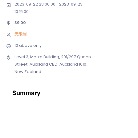
2023-09-22 23
:00:
00 - 2023-09-23
10
:15:00
39.00
无限制
10 above only
Level 3, Metro Building, 291/297 Queen
Street, Auckland CBD, Auckland 1010,
New Zealand
Summary