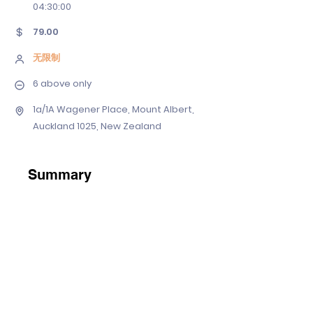
04
:30:00
79.00
无限制
6 above only
1a/1A Wagener Place, Mount Albert,
Auckland 1025, New Zealand
Summary