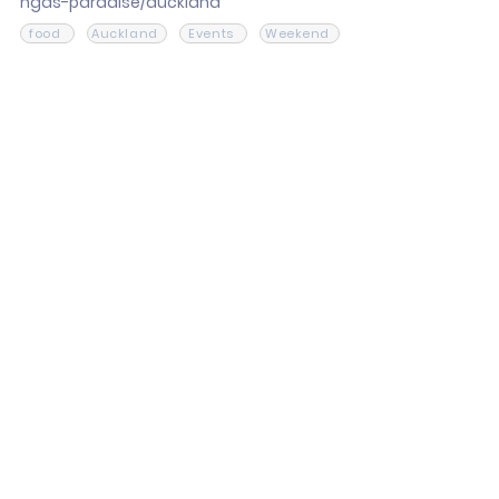
ngas-paradise/auckland
food
Auckland
Events
Weekend