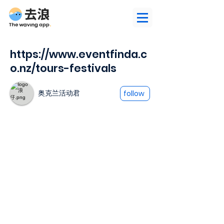
https://www.eventfinda.c
o.nz/tours-festivals
奥克兰活动君
follow