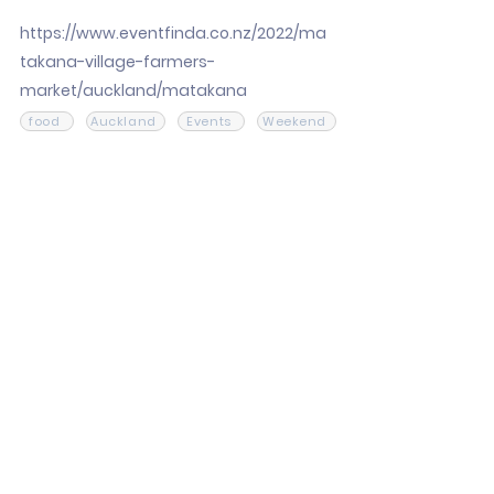
https://www.eventfinda.co.nz/2022/ma
takana-village-farmers-
market/auckland/matakana
food
Auckland
Events
Weekend