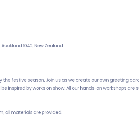
h, Auckland 1042, New Zealand
by the festive season. Join us as we create our own greeting car
 be inspired by works on show. All our hands-on workshops are su
, all materials are provided.