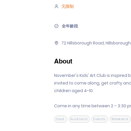
无限制
全年龄段
72 Hillsborough Road, Hillsboroug
About
November's Kids' Art Club is inspired 
invited to come along, get crafty and
children aged 4-10.
Come in any time between 2 – 3:30 pm
food
Auckland
Events
Weekend