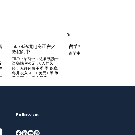
富
TikTok跨境电商正在火
留学生贷款
月入
热招商中
留学生贷款专业平台
Tik
家可
兰
TikTok招商中，边看视频一
只要你
个
边赚钱 🌟0元，0入住风
开启
深
险，无任何费用🌟 🌟 保底
刷视
。
每月收入 4000美元+ 🌟 🌟
两不
了
无需囤货，适合新手，带娃
份稳定
妈妈🌟 🌟对接数万家厂
风险
中
商，有来自世界各地的服
🌟 
们
装、百货、化妆品等🌟 🌟
免费
海量产品免费上架 🌟 免费
架，
入驻，30亿TikTok用户为
件起發
帮
您保驾护航，免费为您精准
飾，
客
提供足够客源🌟 如需咨询
Follow us
🌟 
请看留言或主页微信：
妈，
留
gqewdss07 WhatsApp
等，无
项
账号：+818025346770
20亿
的