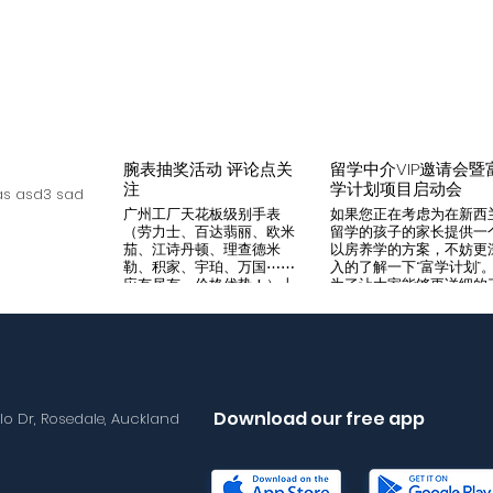
腕表抽奖活动 评论点关
留学中介VIP邀请会暨
注
学计划项目启动会
s asd3 sad
广州工厂天花板级别手表
如果您正在考虑为在新西
（劳力士、百达翡丽、欧米
留学的孩子的家长提供一
茄、江诗丹顿、理查德米
以房养学的方案，不妨更
勒、积家、宇珀、万国⋯⋯
入的了解一下“富学计划”
应有尽有，价格优势！）十
为了让大家能够更详细的
年老店，做好口碑是本店宗
解“富学计划”，我们将在8
旨，支持平台交易，货到付
月14日举办一次针对留学
款，拒绝一眼假地摊货！有
介的专场项目推荐会。我
兴趣加入微iwc55668 点
希望可以通过专业的
击评论区抽奖 送阿玛尼满
Agency，将“富学计划”的
天星一个
优势介绍给需要的客户，
助到无法亲自来到现场的
Download our free app
llo Dr, Rosedale, Auckland
户群体。 我们将在会场准
备好饮料和小食，与会的
学中介机构可以通过这次
目推荐会得到“富学计划”