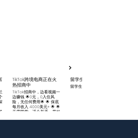
富
TikTok跨境电商正在火
留学生贷款
月入
热招商中
留学生贷款专业平台
Tik
家可
兰
TikTok招商中，边看视频一
只要你
个
边赚钱 🌟0元，0入住风
开启
深
险，无任何费用🌟 🌟 保底
刷视
。
每月收入 4000美元+ 🌟 🌟
两不
了
无需囤货，适合新手，带娃
份稳定
妈妈🌟 🌟对接数万家厂
风险
中
商，有来自世界各地的服
🌟 
们
装、百货、化妆品等🌟 🌟
免费
海量产品免费上架 🌟 免费
架，
入驻，30亿TikTok用户为