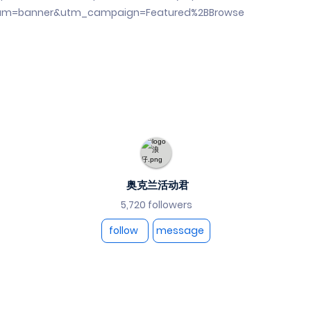
um=banner&utm_campaign=Featured%2BBrowse
奥克兰活动君
5,720 followers
follow
message