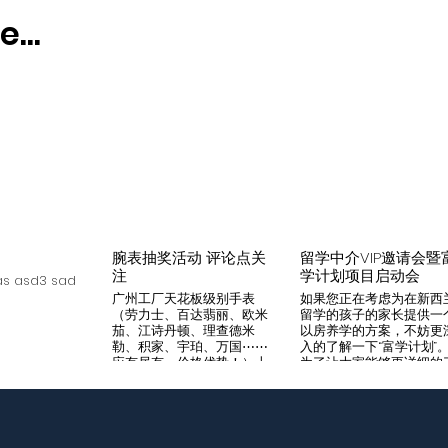
...
腕表抽奖活动 评论点关
留学中介VIP邀请会暨
注
学计划项目启动会
s asd3 sad
广州工厂天花板级别手表
如果您正在考虑为在新西
（劳力士、百达翡丽、欧米
留学的孩子的家长提供一
茄、江诗丹顿、理查德米
以房养学的方案，不妨更
勒、积家、宇珀、万国⋯⋯
入的了解一下“富学计划”
应有尽有，价格优势！）十
为了让大家能够更详细的
年老店，做好口碑是本店宗
解“富学计划”，我们将在8
旨，支持平台交易，货到付
月14日举办一次针对留学
款，拒绝一眼假地摊货！有
介的专场项目推荐会。我
兴趣加入微iwc55668 点
希望可以通过专业的
击评论区抽奖 送阿玛尼满
Agency，将“富学计划”的