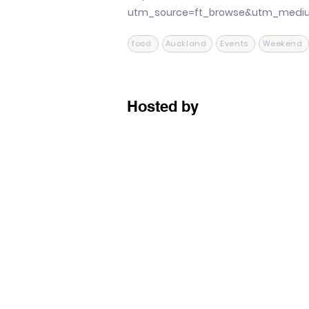
utm_source=ft_browse&utm_medi
food
Auckland
Events
Weekend
Hosted by