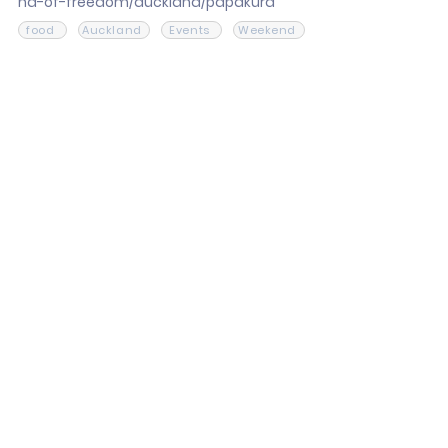
nd-of-freedom/auckland/papakura
food
Auckland
Events
Weekend