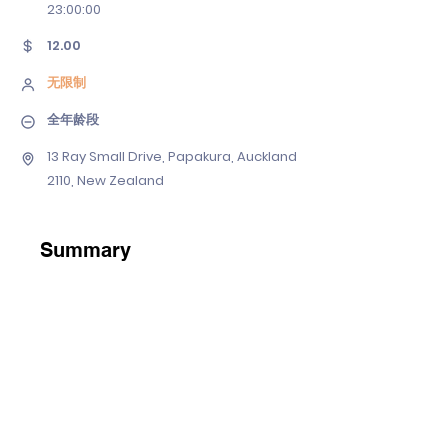
23
:00:00
12.00
无限制
全年龄段
13 Ray Small Drive, Papakura, Auckland
2110, New Zealand
Summary