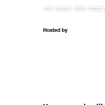
food
Auckland
Events
Weekend
Hosted by