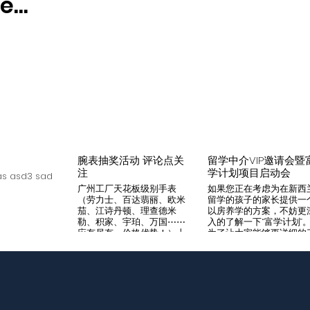
...
腕表抽奖活动 评论点关
留学中介VIP邀请会暨
注
学计划项目启动会
s asd3 sad
广州工厂天花板级别手表
如果您正在考虑为在新西
（劳力士、百达翡丽、欧米
留学的孩子的家长提供一
茄、江诗丹顿、理查德米
以房养学的方案，不妨更
勒、积家、宇珀、万国⋯⋯
入的了解一下“富学计划”
应有尽有，价格优势！）十
为了让大家能够更详细的
年老店，做好口碑是本店宗
解“富学计划”，我们将在8
旨，支持平台交易，货到付
月14日举办一次针对留学
款，拒绝一眼假地摊货！有
介的专场项目推荐会。我
兴趣加入微iwc55668 点
希望可以通过专业的
击评论区抽奖 送阿玛尼满
Agency，将“富学计划”的
天星一个
优势介绍给需要的客户，