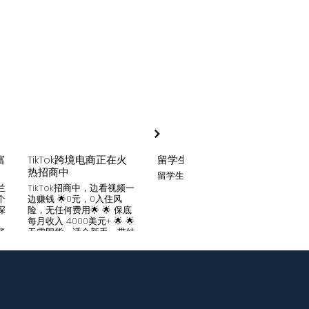
富
TikTok跨境电商正在火
留学生贷款
月入
热招商中
留学生贷款专业平台
Tik
家可
兰
TikTok招商中，边看视频一
只要你
个
边赚钱 🌟0元，0入住风
开启
深
险，无任何费用🌟 🌟 保底
刷视
。
每月收入 4000美元+ 🌟 🌟
两不
了
无需囤货，适合新手，带娃
份稳定
妈妈🌟 🌟对接数万家厂
风险
中
商，有来自世界各地的服
🌟 
们
装、百货、化妆品等🌟 🌟
免费
海量产品免费上架 🌟 免费
架，
入驻，30亿TikTok用户为
件起發
帮
您保驾护航，免费为您精准
飾，