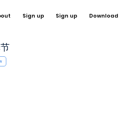
bout
Sign up
Sign up
Download
姆节
w