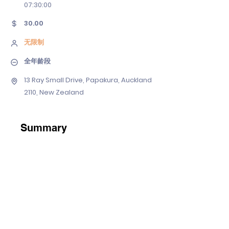
07
:30:00
30.00
无限制
全年龄段
13 Ray Small Drive, Papakura, Auckland
2110, New Zealand
Summary