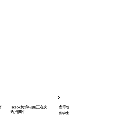
富
TikTok跨境电商正在火
留学生贷款
月入
热招商中
留学生贷款专业平台
Tik