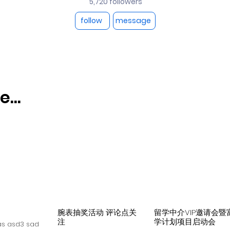
5,720 followers
follow
message
...
腕表抽奖活动 评论点关
留学中介VIP邀请会暨
注
学计划项目启动会
s asd3 sad