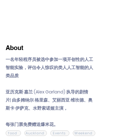
About
一名年轻程序员被选中参加一项开创性的人工
智能实验，评估令人惊叹的类人人工智能的人
类品质
亚历克斯·嘉兰 (Alex Garland) 执导的剧情
片| 由多姆纳尔·格里森、艾丽西亚·维坎德、奥
斯卡·伊萨克、水野索诺娅主演，
每张门票免费赠送爆米花。
food
Auckland
Events
Weekend