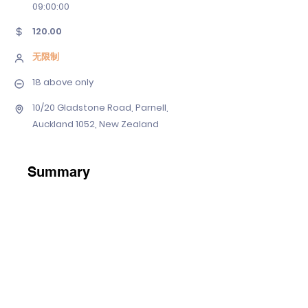
09
:00:00
120.00
无限制
18 above only
10/20 Gladstone Road, Parnell,
Auckland 1052, New Zealand
Summary