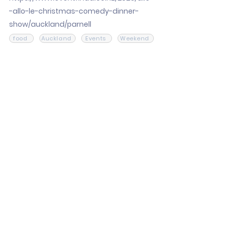
-allo-le-christmas-comedy-dinner-
show/auckland/parnell
food
Auckland
Events
Weekend