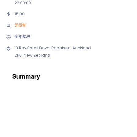
23
:00:00
15.00
无限制
全年龄段
13 Ray Small Drive, Papakura, Auckland
2110, New Zealand
Summary