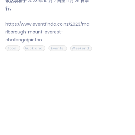
该活动将于 2023 年 10 月 7 日至 11 月 25 日举
行。
https://www.eventfinda.co.nz/2023/ma
rlborough-mount-everest-
challenge/picton
food
Auckland
Events
Weekend