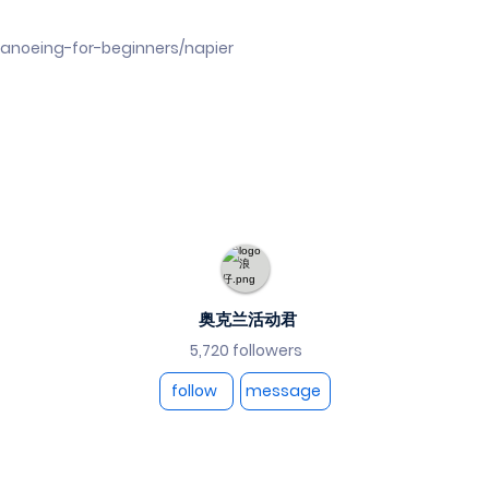
canoeing-for-beginners/napier
奥克兰活动君
5,720 followers
follow
message