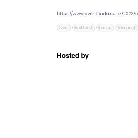
https://www.eventfinda.co.nz/2023/
food
Auckland
Events
Weekend
Hosted by