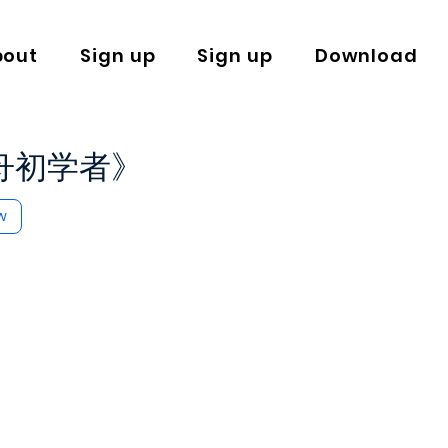
bout
Sign up
Sign up
Download
舟初学者》
w