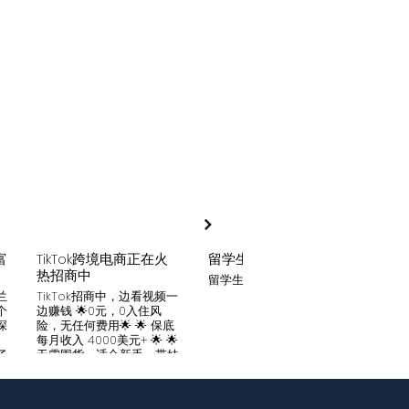
富
TikTok跨境电商正在火
留学生贷款
月入
热招商中
留学生贷款专业平台
Tik
家可
兰
TikTok招商中，边看视频一
只要你
个
边赚钱 🌟0元，0入住风
开启
深
险，无任何费用🌟 🌟 保底
刷视
。
每月收入 4000美元+ 🌟 🌟
两不
了
无需囤货，适合新手，带娃
份稳定
妈妈🌟 🌟对接数万家厂
风险
中
商，有来自世界各地的服
🌟 
们
装、百货、化妆品等🌟 🌟