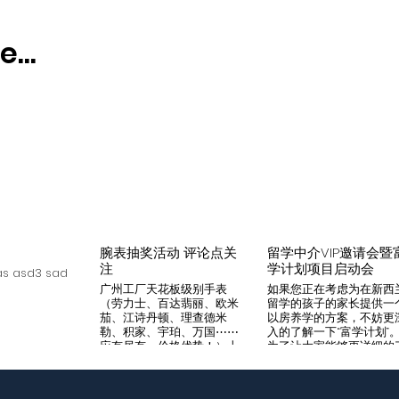
...
腕表抽奖活动 评论点关
留学中介VIP邀请会暨
注
学计划项目启动会
s asd3 sad
广州工厂天花板级别手表
如果您正在考虑为在新西
（劳力士、百达翡丽、欧米
留学的孩子的家长提供一
茄、江诗丹顿、理查德米
以房养学的方案，不妨更
勒、积家、宇珀、万国⋯⋯
入的了解一下“富学计划”
应有尽有，价格优势！）十
为了让大家能够更详细的
年老店，做好口碑是本店宗
解“富学计划”，我们将在8
旨，支持平台交易，货到付
月14日举办一次针对留学
款，拒绝一眼假地摊货！有
介的专场项目推荐会。我