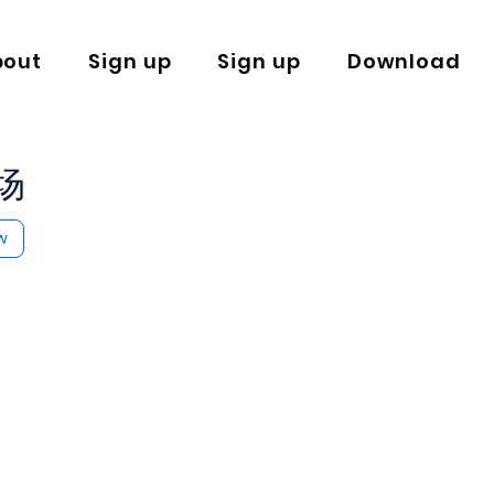
bout
Sign up
Sign up
Download
场
w