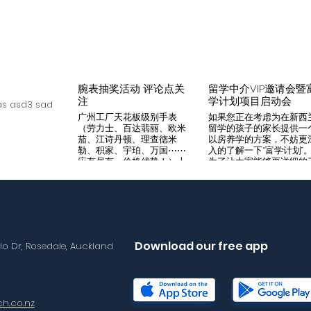
腕表抽奖活动 评论点关
留学中介VIP邀请会暨
注
学计划项目启动会
s asd3 sad
广州工厂天花板级别手表
如果您正在考虑为在新西
（劳力士、百达翡丽、欧米
留学的孩子的家长提供一
茄、江诗丹顿、理查德米
以房养学的方案，不妨更
勒、积家、宇珀、万国⋯⋯
入的了解一下“富学计划”
应有尽有，价格优势！）十
为了让大家能够更详细的
年老店，做好口碑是本店宗
解“富学计划”，我们将在8
旨，支持平台交易，货到付
月14日举办一次针对留学
款，拒绝一眼假地摊货！有
介的专场项目推荐会。我
兴趣加入微iwc55668 点
希望可以通过专业的
击评论区抽奖 送阿玛尼满
Agency，将“富学计划”的
天星一个
优势介绍给需要的客户，
助到无法亲自来到现场的
Download our free app
llo Dr, Rosedale, Auckland
户群体。 我们将在会场准
备好饮料和小食，与会的
学中介机构可以通过这次
目推荐会得到“富学计划”
详尽介绍，与我们的华语
h.co.nz
售面对面沟通任何您想要