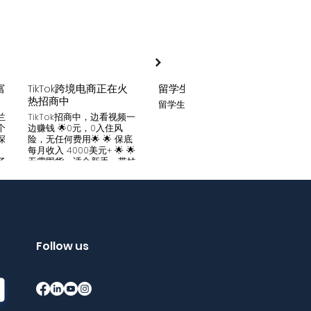
富
TikTok跨境电商正在火
留学生贷款
月入
热招商中
留学生贷款专业平台
Tik
家可
兰
TikTok招商中，边看视频一
只要你
个
边赚钱 🌟0元，0入住风
开启
深
险，无任何费用🌟 🌟 保底
刷视
。
每月收入 4000美元+ 🌟 🌟
两不
了
无需囤货，适合新手，带娃
份稳定
妈妈🌟 🌟对接数万家厂
风险
中
商，有来自世界各地的服
🌟 
们
装、百货、化妆品等🌟 🌟
免费
海量产品免费上架 🌟 免费
架，
入驻，30亿TikTok用户为
件起發
帮
您保驾护航，免费为您精准
飾，
客
提供足够客源🌟 如需咨询
Follow us
🌟 
请看留言或主页微信：
妈，
留
gqewdss07 WhatsApp
等，无
项
账号：+818025346770
20亿
的
护航
销
够客源
了