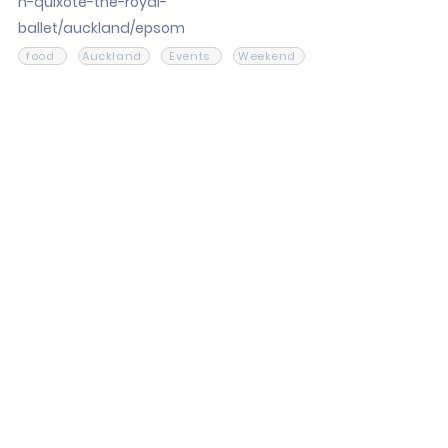
n-quixote-the-royal-
ballet/auckland/epsom
food
Auckland
Events
Weekend