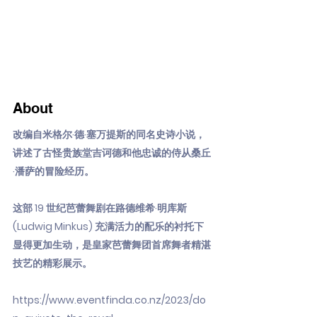
About
改编自米格尔·德·塞万提斯的同名史诗小说，
讲述了古怪贵族堂吉诃德和他忠诚的侍从桑丘
·潘萨的冒险经历。
这部 19 世纪芭蕾舞剧在路德维希·明库斯
(Ludwig Minkus) 充满活力的配乐的衬托下
显得更加生动，是皇家芭蕾舞团首席舞者精湛
技艺的精彩展示。
https://www.eventfinda.co.nz/2023/do