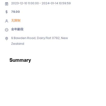
2023-12-10 11
:00:
00 - 2024-01-14 10
:59:59
79.00
无限制
全年龄段
9 Bawden Road, Dairy Flat 0792, New
Zealand
Summary