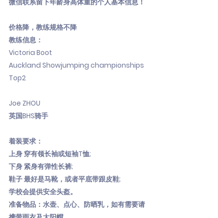
微信联系留下年龄身高体重的个人基本信息！
价格降，教练规格不降
教练信息：
Victoria Boot
Auckland Showjumping championships
Top2
Joe ZHOU
英国BHS骑手
着装要求：
上身 穿有领长袖或短袖T恤;
下身 紧身有弹性长裤;
鞋子 最好是马靴，或者平底带跟皮鞋;
学校会提供安全头盔。
准备物品：水壶、点心、防晒乳，如有需要请
携带雨衣及太阳帽。