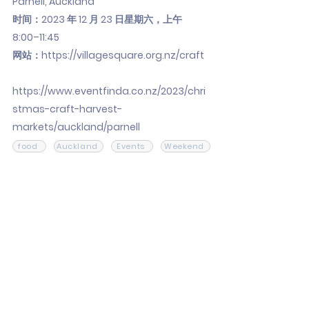
Parnell, Auckland
时间：2023 年 12 月 23 日星期六，上午
8:00–11:45
网站：
https://villagesquare.org.nz/craft
https://www.eventfinda.co.nz/2023/chri
stmas-craft-harvest-
markets/auckland/parnell
food
Auckland
Events
Weekend