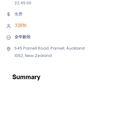
22
:45:00
免费
无限制
全年龄段
545 Parnell Road, Parnell, Auckland
1052, New Zealand
Summary