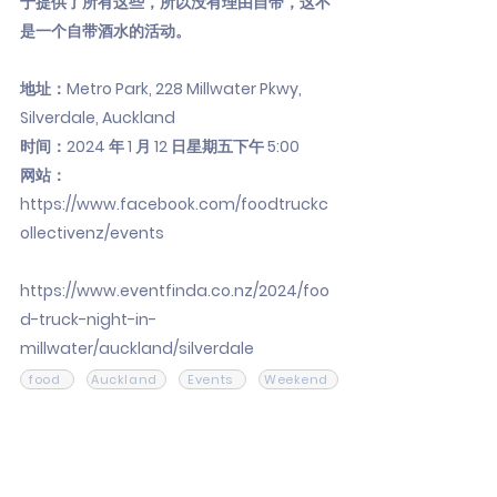
于提供了所有这些，所以没有理由自带，这不
是一个自带酒水的活动。
地址：Metro Park, 228 Millwater Pkwy,
Silverdale, Auckland
时间：2024 年 1 月 12 日星期五下午 5:00
网站：
https://www.facebook.com/foodtruckc
ollectivenz/events
https://www.eventfinda.co.nz/2024/foo
d-truck-night-in-
millwater/auckland/silverdale
food
Auckland
Events
Weekend