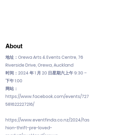
About
地址：Orewa Arts & Events Centre, 76
Riverside Drive, Orewa, Auckland
时间：2024 年 1 月 20 日星期六上午 9:30 –
下午 1:00
网站：
https://www.facebook.com/events/727
581622227216/
https://www.eventfinda.co.nz/2024/fas
hion-thrift-pre-loved-