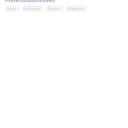
market/auckland/orewa
food
Auckland
Events
Weekend