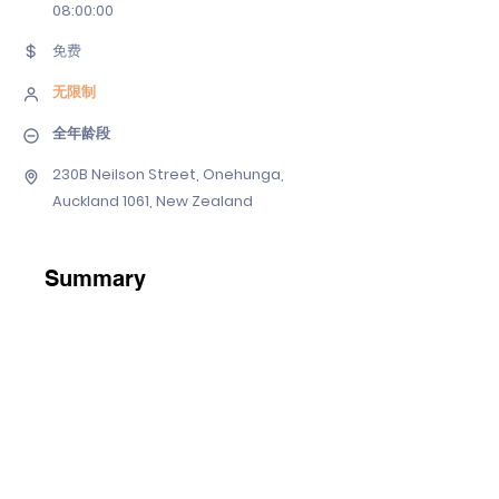
08
:00:00
免费
无限制
全年龄段
230B Neilson Street, Onehunga,
Auckland 1061, New Zealand
Summary