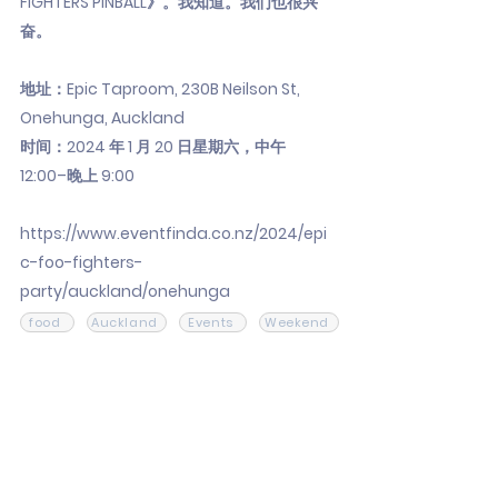
FIGHTERS PINBALL》。我知道。我们也很兴
奋。
地址：Epic Taproom, 230B Neilson St,
Onehunga, Auckland
时间：2024 年 1 月 20 日星期六，中午
12:00–晚上 9:00
https://www.eventfinda.co.nz/2024/epi
c-foo-fighters-
party/auckland/onehunga
food
Auckland
Events
Weekend