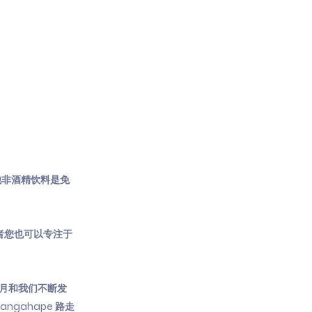
他非酒精饮料是免
，或者您也可以专注于
骄傲月和我们不断发
gahape 路走