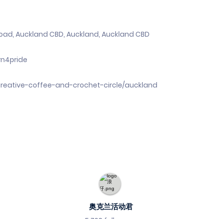
d, Auckland CBD, Auckland, Auckland CBD
rn4pride
creative-coffee-and-crochet-circle/auckland
奥克兰活动君