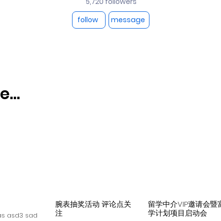
5,720 followers
follow
message
...
腕表抽奖活动 评论点关
留学中介VIP邀请会暨
注
学计划项目启动会
s asd3 sad