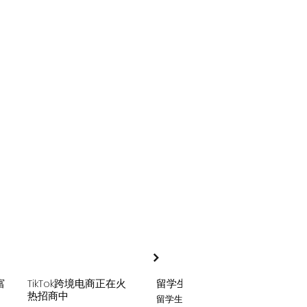
富
TikTok跨境电商正在火
留学生贷款
月入
热招商中
留学生贷款专业平台
Tik