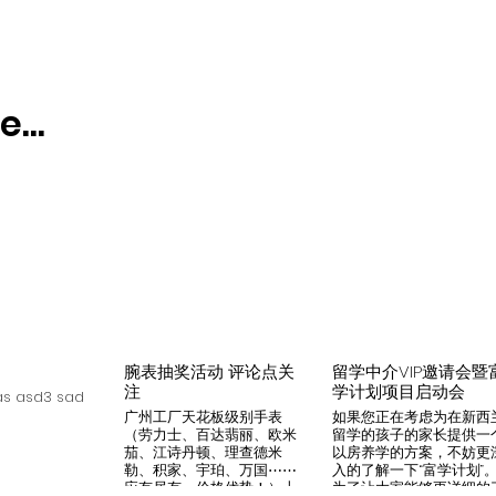
...
腕表抽奖活动 评论点关
留学中介VIP邀请会暨
注
学计划项目启动会
s asd3 sad
广州工厂天花板级别手表
如果您正在考虑为在新西
（劳力士、百达翡丽、欧米
留学的孩子的家长提供一
茄、江诗丹顿、理查德米
以房养学的方案，不妨更
勒、积家、宇珀、万国⋯⋯
入的了解一下“富学计划”
应有尽有，价格优势！）十
为了让大家能够更详细的