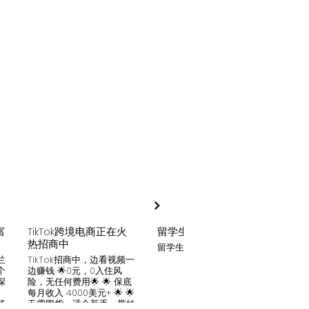
富
TikTok跨境电商正在火
留学生贷款
月入
热招商中
留学生贷款专业平台
Tik
家可
兰
TikTok招商中，边看视频一
只要你
个
边赚钱 🌟0元，0入住风
开启
深
险，无任何费用🌟 🌟 保底
刷视
。
每月收入 4000美元+ 🌟 🌟
两不
了
无需囤货，适合新手，带娃