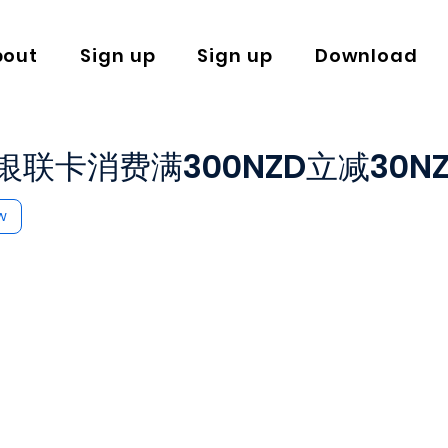
bout
Sign up
Sign up
Download
联卡消费满300NZD立减30NZ
w