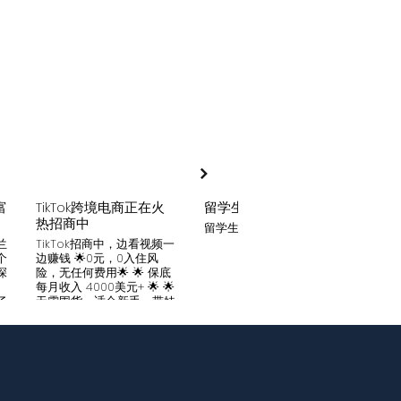
富
TikTok跨境电商正在火
留学生贷款
月入
热招商中
留学生贷款专业平台
Tik
家可
兰
TikTok招商中，边看视频一
只要你
个
边赚钱 🌟0元，0入住风
开启
深
险，无任何费用🌟 🌟 保底
刷视
。
每月收入 4000美元+ 🌟 🌟
两不
了
无需囤货，适合新手，带娃
份稳定
妈妈🌟 🌟对接数万家厂
风险
中
商，有来自世界各地的服
🌟 
们
装、百货、化妆品等🌟 🌟
免费
海量产品免费上架 🌟 免费
架，
入驻，30亿TikTok用户为
件起發
帮
您保驾护航，免费为您精准
飾，