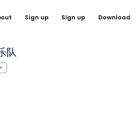
bout
Sign up
Sign up
Download
s乐队
w