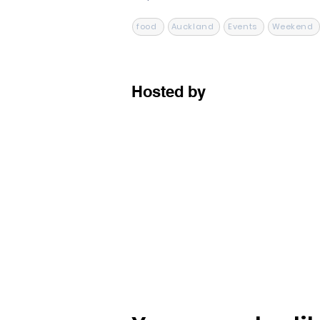
food
Auckland
Events
Weekend
Hosted by