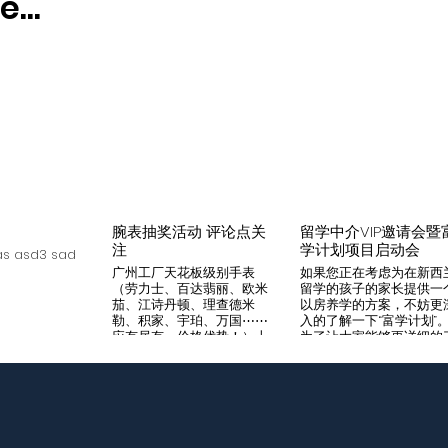
...
腕表抽奖活动 评论点关
留学中介VIP邀请会暨
注
学计划项目启动会
s asd3 sad
广州工厂天花板级别手表
如果您正在考虑为在新西
（劳力士、百达翡丽、欧米
留学的孩子的家长提供一
茄、江诗丹顿、理查德米
以房养学的方案，不妨更
勒、积家、宇珀、万国⋯⋯
入的了解一下“富学计划”
应有尽有，价格优势！）十
为了让大家能够更详细的
年老店，做好口碑是本店宗
解“富学计划”，我们将在8
旨，支持平台交易，货到付
月14日举办一次针对留学
款，拒绝一眼假地摊货！有
介的专场项目推荐会。我
兴趣加入微iwc55668 点
希望可以通过专业的
击评论区抽奖 送阿玛尼满
Agency，将“富学计划”的
天星一个
优势介绍给需要的客户，