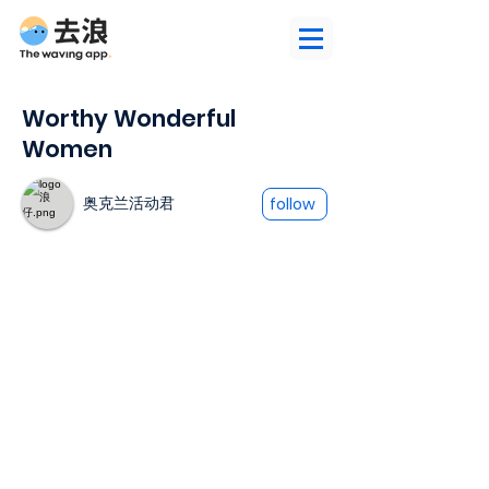
Worthy Wonderful
Women
奥克兰活动君
follow