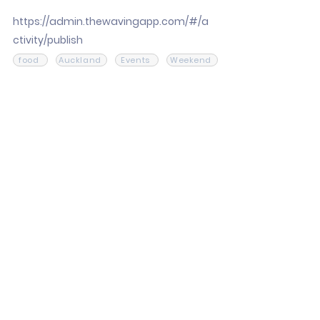
https://admin.thewavingapp.com/#/a
ctivity/publish
food
Auckland
Events
Weekend