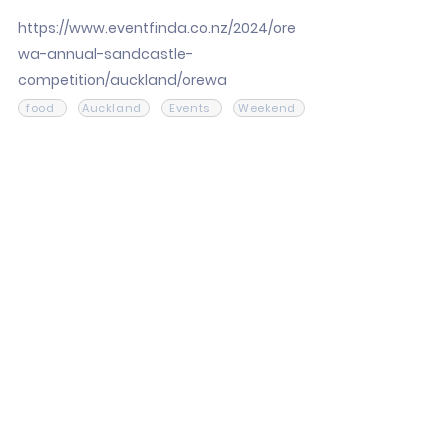
https://www.eventfinda.co.nz/2024/ore
wa-annual-sandcastle-
competition/auckland/orewa
food
Auckland
Events
Weekend