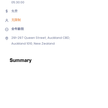
05
:30:00
免费
无限制
全年龄段
291-297 Queen Street, Auckland CBD,
Auckland 1010, New Zealand
Summary